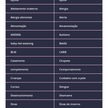
Aleitamento materno
Alergia
Alergia alimentar
Alerta
Alimentação
Amamentação
ANEMIA
Autismo
baby-led-weaning
Bebês
BLW
CARIE
Casamento
Chupeta
complemento
Comportamento
Crianças
Cuidados com a pele
Cursos
Dengue
Desenvolvimento
Desmame
Dicas
Dicas de inverno