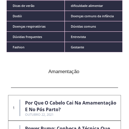
Dicas de verão
dificuldade alimentar
Dodói
Doenças comuns da infância
Doenças respiratórias
Dúvidas comuns
Dúvidas frequentes
Entrevista
Fashion
Gestante
Amamentação
Por Que O Cabelo Cai Na Amamentação
E No Pós Parto?
OUTUBRO 22, 2021
Power Pump: Conheça A Técnica Que