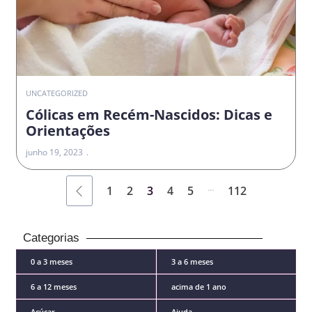
UNCATEGORIZED
Cólicas em Recém-Nascidos: Dicas e
Orientações
junho 19, 2023
...
1
2
3
4
5
112
Categorias
0 a 3 meses
3 a 6 meses
6 a 12 meses
acima de 1 ano
Açúcar
Ajuda