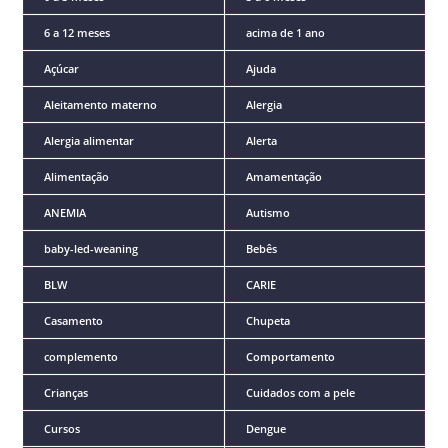
6 a 12 meses
acima de 1 ano
Açúcar
Ajuda
Aleitamento materno
Alergia
Alergia alimentar
Alerta
Alimentação
Amamentação
ANEMIA
Autismo
baby-led-weaning
Bebês
BLW
CARIE
Casamento
Chupeta
complemento
Comportamento
Crianças
Cuidados com a pele
Cursos
Dengue