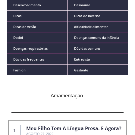
Desenvolvimento
Desmame
Dicas
Dicas de inverno
Dicas de verão
dificuldade alimentar
Dodói
Doenças comuns da infância
Doenças respiratórias
Dúvidas comuns
Dúvidas frequentes
Entrevista
Fashion
Gestante
Amamentação
Meu Filho Tem A Língua Presa. E Agora?
AGOSTO 27, 2022