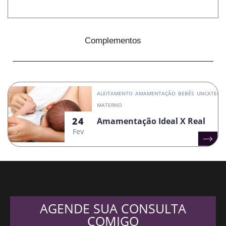
Complementos
ALEITAMENTO
AMAMENTAÇÃO
BEBÊS
UNCATEGOR
MATERNO
24
Amamentação Ideal X Real
Fev
AGENDE SUA CONSULTA
COMIGO