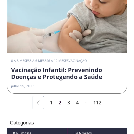
0 A 3 MESES
3 A 6 MESES
6 A 12 MESES
VACINAÇÃO
Vacinação Infantil: Prevenindo
Doenças e Protegendo a Saúde
julho 19, 2023
...
1
2
3
4
112
Categorias
0 a 3 meses
3 a 6 meses