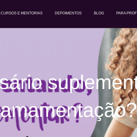
CURSOS E MENTORIAS
DEPOIMENTOS
BLOG
PARA PROF
sário suplemen
amamentação?