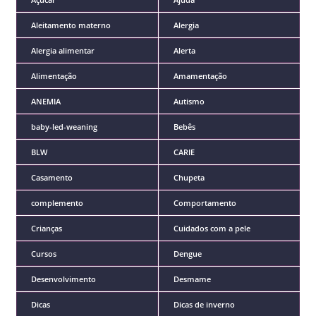
Aleitamento materno
Alergia
Alergia alimentar
Alerta
Alimentação
Amamentação
ANEMIA
Autismo
baby-led-weaning
Bebês
BLW
CARIE
Casamento
Chupeta
complemento
Comportamento
Crianças
Cuidados com a pele
Cursos
Dengue
Desenvolvimento
Desmame
Dicas
Dicas de inverno