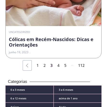
UNCATEGORIZED
Cólicas em Recém-Nascidos: Dicas e
Orientações
junho 19, 2023
...
1
2
3
4
5
112
Categorias
0 a 3 meses
3 a 6 meses
6 a 12 meses
acima de 1 ano
Açúcar
Ajuda