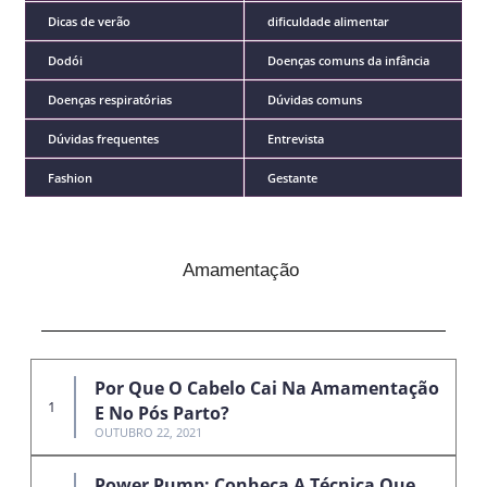
Dicas de verão
dificuldade alimentar
Dodói
Doenças comuns da infância
Doenças respiratórias
Dúvidas comuns
Dúvidas frequentes
Entrevista
Fashion
Gestante
Amamentação
Por Que O Cabelo Cai Na Amamentação
E No Pós Parto?
OUTUBRO 22, 2021
Power Pump: Conheça A Técnica Que