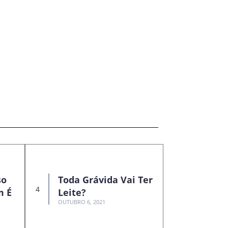
so
Toda Grávida Vai Ter
m É
Leite?
OUTUBRO 6, 2021