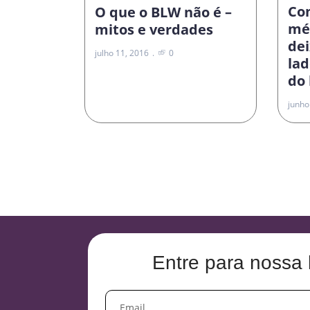
Co
O que o BLW não é –
mé
mitos e verdades
dei
julho 11, 2016
0
la
do
junho
Entre para nossa 
EMAIL