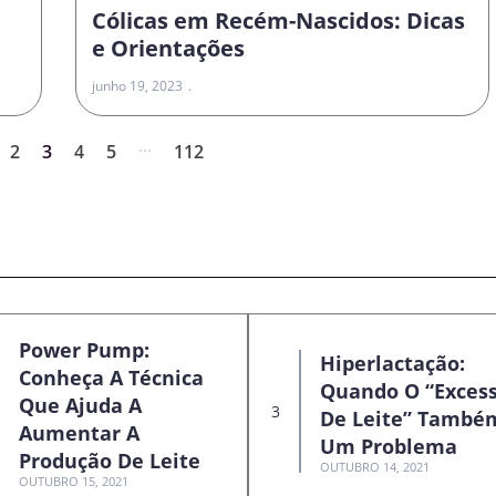
Cólicas em Recém-Nascidos: Dicas
e Orientações
junho 19, 2023
...
2
3
4
5
112
Power Pump:
Hiperlactação:
Conheça A Técnica
Quando O “exces
Que Ajuda A
De Leite” També
Aumentar A
Um Problema
Produção De Leite
OUTUBRO 14, 2021
OUTUBRO 15, 2021