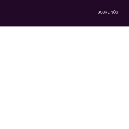
Ir
para
SOBRE NÓS
o
conteúdo