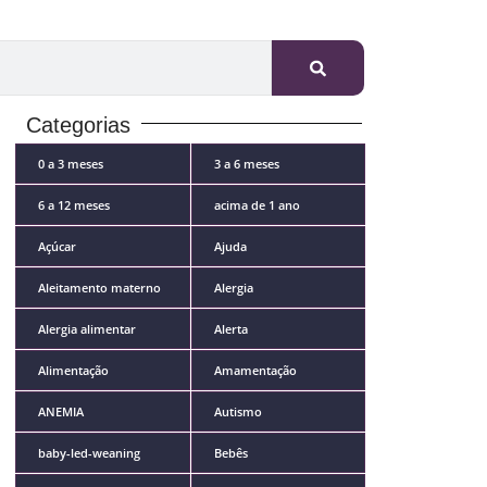
Categorias
0 a 3 meses
3 a 6 meses
6 a 12 meses
acima de 1 ano
Açúcar
Ajuda
Aleitamento materno
Alergia
Alergia alimentar
Alerta
Alimentação
Amamentação
ANEMIA
Autismo
baby-led-weaning
Bebês