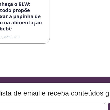
nheça o BLW:
todo propõe
xar a papinha de
do na alimentação
 bebê
 2, 2016
8
lista de email e receba conteúdos gr