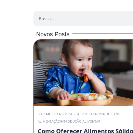
PESQUISAR
Novos Posts
0 A 3 MESES
3 A 6 MESES
6 A 12 MESES
ACIMA DE 1 ANO
ALIMENTAÇÃO
INTRODUÇÃO ALIMENTAR
Como Oferecer Alimentos Sólid