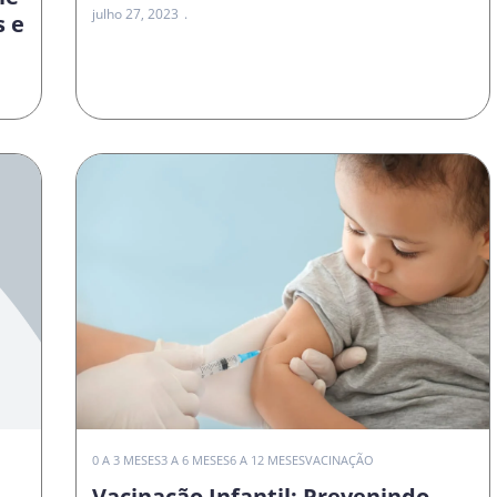
julho 27, 2023
s e
0 A 3 MESES
3 A 6 MESES
6 A 12 MESES
VACINAÇÃO
Vacinação Infantil: Prevenindo