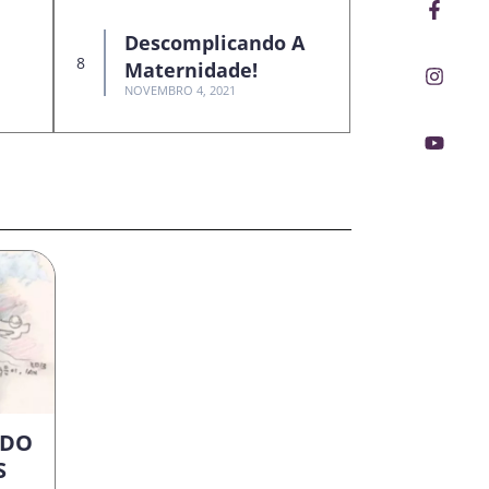
Faceb
Insta
Youtu
f
Descomplicando A
Maternidade!
NOVEMBRO 4, 2021
 DO
S