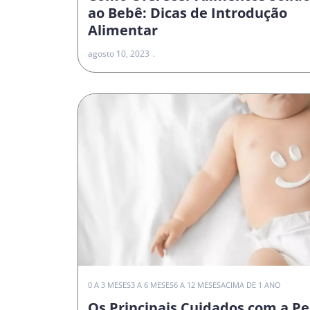
ao Bebê: Dicas de Introdução
Alimentar
agosto 10, 2023
0 A 3 MESES
3 A 6 MESES
6 A 12 MESES
ACIMA DE 1 ANO
Os Principais Cuidados com a Pe