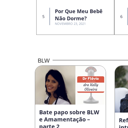
Por Que Meu Bebê
Não Dorme?
NOVEMBRO 23, 2021
BLW
Bate papo sobre BLW
e Amamentação –
Ref
parte 2
in