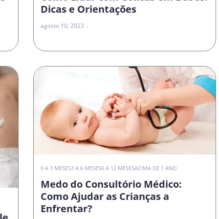
Dicas e Orientações
agosto 10, 2023
0 A 3 MESES
3 A 6 MESES
6 A 12 MESES
ACIMA DE 1 ANO
Medo do Consultório Médico:
Como Ajudar as Crianças a
Enfrentar?
le