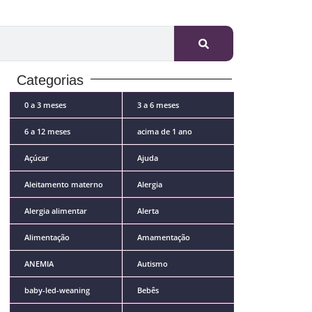
Categorias
0 a 3 meses
3 a 6 meses
6 a 12 meses
acima de 1 ano
Açúcar
Ajuda
Aleitamento materno
Alergia
Alergia alimentar
Alerta
Alimentação
Amamentação
ANEMIA
Autismo
baby-led-weaning
Bebês