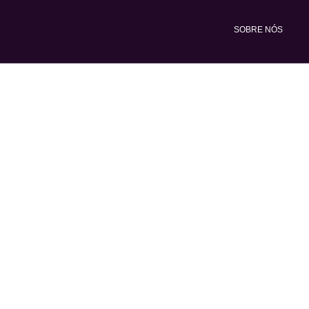
Ir
para
SOBRE NÓS
o
conteúdo