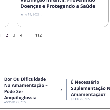
Doenças e Protegendo a Saúde
julho 19, 2023
...
1
2
3
4
112
Dor Ou Dificuldade
É Necessário
Na Amamentação –
Suplementação 
Pode Ser
Amamentação?
Anquiloglossia
JULHO 26, 2022
AGOSTO 25, 2022