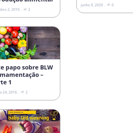
junho 9, 2020
0
bro 2, 2016
2
te papo sobre BLW
Amamentação –
te 1
o 24, 2016
2