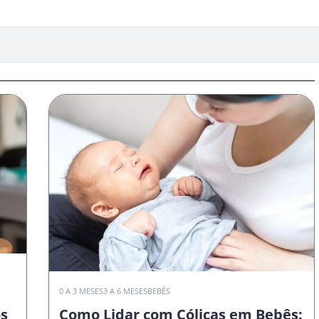
0 A 3 MESES
3 A 6 MESES
BEBÊS
os
Como Lidar com Cólicas em Bebês: