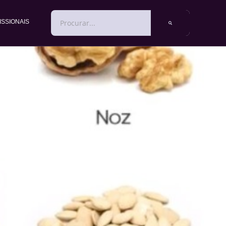
PESQUISAR
ISSIONAIS
nidade! – O
O