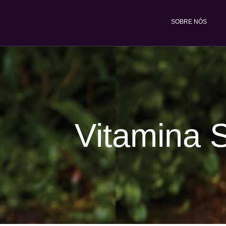
Ir
para
SOBRE NÓS
o
conteúdo
Vitamina S