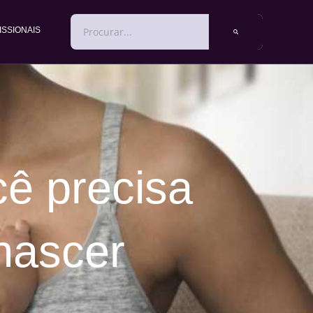
PESQUISAR
ISSIONAIS
ê precisa
nascer