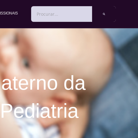
PESQUISAR
ISSIONAIS
aterno da
Pediatria