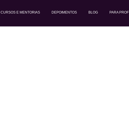
CURSOS E MENTORIAS
DEPOIMENTOS
BLOG
PARA PROF
ra uso de repe
crianças