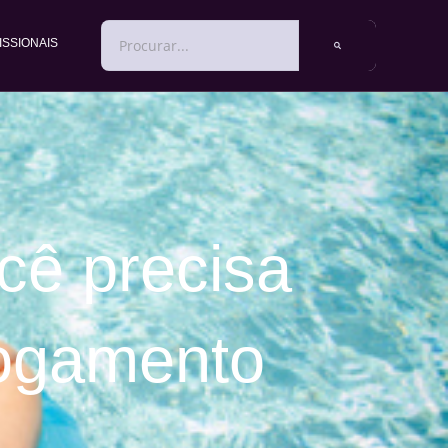
PESQUISAR
ISSIONAIS
cê precisa
fogamento